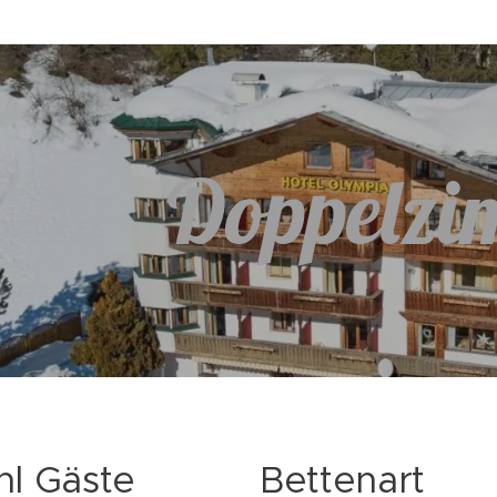
Doppelz
hl Gäste
Bettenart