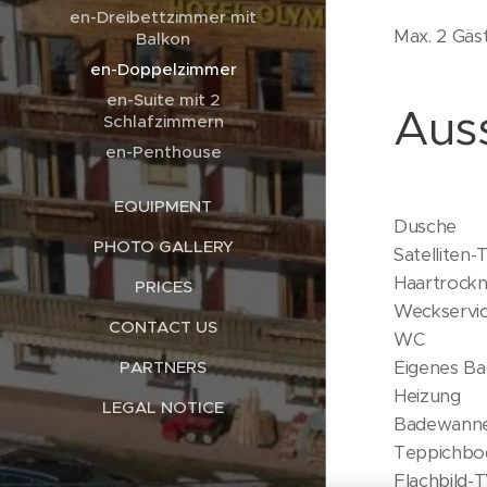
en-Dreibettzimmer mit
Max. 2 Gäs
Balkon
en-Doppelzimmer
en-Suite mit 2
Aus
Schlafzimmern
en-Penthouse
EQUIPMENT
Dusche
PHOTO GALLERY
Satelliten-
Haartrockn
PRICES
Weckservi
CONTACT US
WC
Eigenes B
PARTNERS
Heizung
LEGAL NOTICE
Badewanne
Teppichbo
Flachbild-