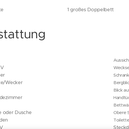
te
1 großes Doppelbett
stattung
Aussich
TV
Weckse
er
Schran
ce/Wecker
Bergbli
Blick a
adezimmer
Handtü
Bettwä
 oder Dusche
Obere S
den
Toilett
TV
Steckd