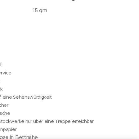
15 qm
t
rvice
k
ck
uf eine Sehenswürdigkeit
cher
sche
tockwerke nur über eine Treppe erreichbar
enpapier
ose in Bettnähe