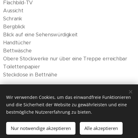
Flachbild-TV
Aussicht
Schrank
Bergblick
Blick auf eine Sehenswürdigkeit
Handtücher
Bettwäsche
Obere Stockwerke nur über eine Treppe erreichbar
Toilettenpapier
Steckdose in Bettnähe
Wir verwenden Cookies, um das einwandfreie Funktionieren
und die Sicherheit der Website zu gewährleisten und eine
Reservationen +43 676 777 1127
bestmögliche Nutzererfahrung zu bieten.
Cookies
Sprachen
Nur notwendige akzeptieren
Alle akzeptieren
Deutsch
English